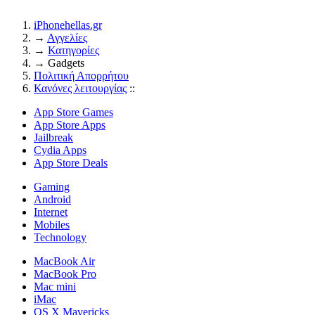
iPhonehellas.gr
→
Αγγελίες
→
Κατηγορίες
→
Gadgets
Πολιτική Απορρήτου
Κανόνες λειτουργίας
::
App Store Games
App Store Apps
Jailbreak
Cydia Apps
App Store Deals
Gaming
Android
Internet
Mobiles
Technology
MacBook Air
MacBook Pro
Mac mini
iMac
OS X Mavericks