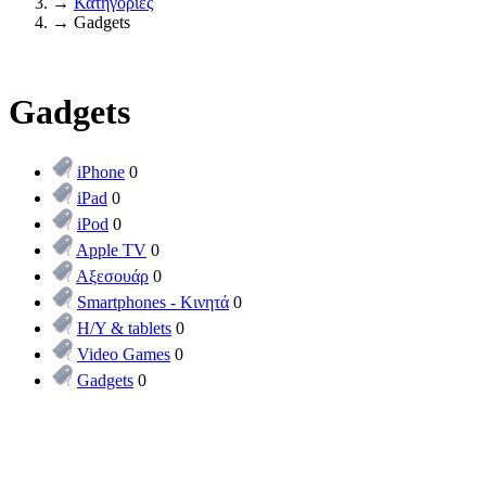
→
Κατηγορίες
→
Gadgets
Gadgets
iPhone
0
iPad
0
iPod
0
Apple TV
0
Αξεσουάρ
0
Smartphones - Κινητά
0
Η/Υ & tablets
0
Video Games
0
Gadgets
0