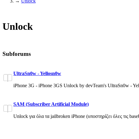
→
Unlock
Unlock
Subforums
UltraSn0w - Yellosn0w
iPhone 3G - iPhone 3GS Unlock by devTeam's UltraSn0w - Ye
SAM (Subscriber Artificial Module)
Unlock για όλα τα jailbroken iPhone (υποστηρίζει όλες τις bas