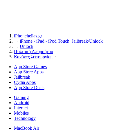
iPhonehellas.gr
→
iPhone - iPad - iPod Touch: Jailbreak/Unlock
→
Unlock
Πολιτική Απορρήτου
Κανόνες λειτουργίας
::
App Store Games
App Store Apps
Jailbreak
Cydia Apps
App Store Deals
Gaming
Android
Internet
Mobiles
Technology
MacBook Air