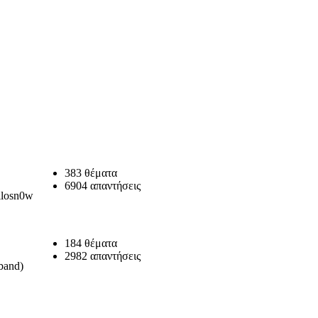
383 θέματα
6904 απαντήσεις
llosn0w
184 θέματα
2982 απαντήσεις
eband)