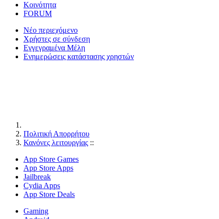
Κοινότητα
FORUM
Νέο περιεχόμενο
Χρήστες σε σύνδεση
Εγγεγραμένα Μέλη
Ενημερώσεις κατάστασης χρηστών
Πολιτική Απορρήτου
Κανόνες λειτουργίας
::
App Store Games
App Store Apps
Jailbreak
Cydia Apps
App Store Deals
Gaming