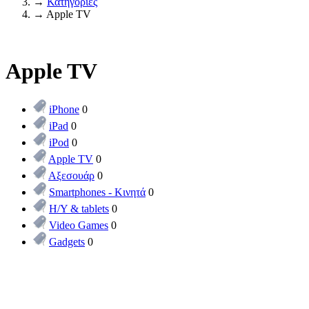
→
Κατηγορίες
→
Apple TV
Apple TV
iPhone
0
iPad
0
iPod
0
Apple TV
0
Αξεσουάρ
0
Smartphones - Κινητά
0
Η/Υ & tablets
0
Video Games
0
Gadgets
0