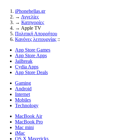
iPhonehellas.gr
→
Αγγελίες
→
Κατηγορίες
→
Apple TV
Πολιτική Απορρήτου
Κανόνες λειτουργίας
::
App Store Games
App Store Apps
Jailbreak
Cydia Apps
App Store Deals
Gaming
Android
Internet
Mobiles
Technology
MacBook Air
MacBook Pro
Mac mini
iMac
OS X Mavericks