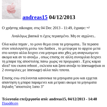
andreas15
04/12/2013
Ο χρήστης nikosgnr, στις 04 Dec 2013 - 11:49, έγραψε:
Αναλόγως βασικά τι έχεις περασμένο. Μη σε αγχώνει..
Ολα καλα πηγαν , το μονο θεμα ειναι τα μηνυματα.. Τα περασα
στον υπολογιστη μεσω του funbox , το μετεφερα το αρχειο μετα
στο κινητο αλλα δειχνει ενα μηνυμα απο χθες μη αναγνωσμενο
ακομα και αν το ανοιξω , οπως επισης σε αλλη συνομιλια δειχνει
τη μπαρα της αποστολης πανω χωρις να προχωραει . Εχεις καμια
ιδεα? του εκανα reboot , εκλεισα και ξανα ανοιξα το imessage(και οι
2 συνομιλιες με imessage) αλλα παλι τιποτα.
Επισης ενω στελνονται κανονικα τα μηνυματα μου και ερχεται
απαντηση η μπαρα παραμενει και μετραει ακομα τα μηνυματα
δηλαδη "αποστολη 1απο 3"
Τελευταία επεξεργασία από: andreas15, 04/12/2013 - 14:48
Παράθεση