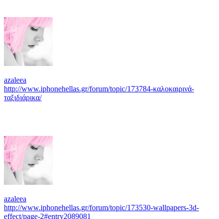
azaleea
http://www.iphonehellas.gr/forum/topic/173784-καλοκαιρινά-
ταξιδιάρικα/
azaleea
http://www.iphonehellas.gr/forum/topic/173530-wallpapers-3d-
effect/page-2#entry2089081