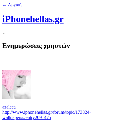
← Αρχική
iPhonehellas.gr
»
Ενημερώσεις χρηστών
azaleea
http://www.iphonehellas.gr/forum/topic/173824-
wallpapers/#entry2091475