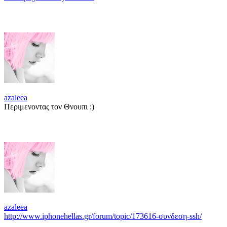
azaleea
Περιμενοντας τον Θνουπι :)
azaleea
http://www.iphonehellas.gr/forum/topic/173616-συνδεση-ssh/