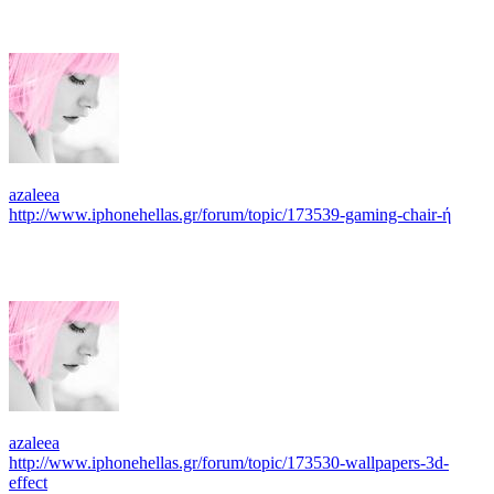
azaleea
http://www.iphonehellas.gr/forum/topic/173539-gaming-chair-ή
azaleea
http://www.iphonehellas.gr/forum/topic/173530-wallpapers-3d-
effect