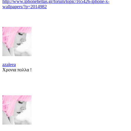
http://www.iphonehellas.gr/forum/topic/165426-iphone-x-
wallpapers/?p=2014982
azaleea
Χρονια πολλα !